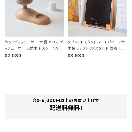
ウッドディフューザー 木製 アロマ デ
タブレットスタンド ノートパソコン台
ィフューザー 天然木 トスム TOSM
木製 ラップトップスタンド 放熱 TOS
U
MU
¥2,080
¥3,980
.
合計8,000円以上のお買い上げで
配送料無料!