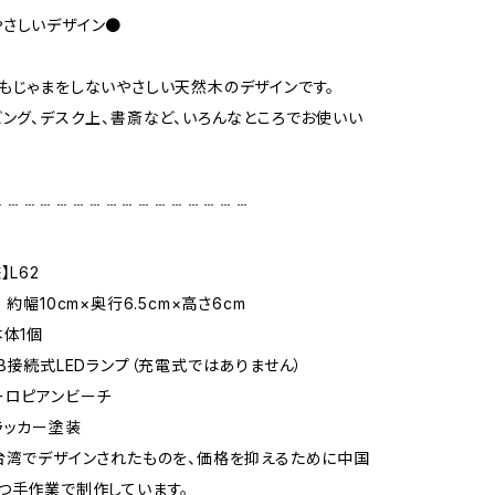
さしいデザイン●
もじゃまをしないやさしい天然木のデザインです。
ビング、デスク上、書斎など、いろんなところでお使いい
﹉﹉﹉﹉﹉﹉﹉﹉﹉﹉﹉﹉﹉﹉﹉﹉
】L62
 約幅10cm×奥行6.5cm×高さ6cm
本体1個
SB接続式LEDランプ（充電式ではありません）
ーロピアンビーチ
ラッカー塗装
台湾でデザインされたものを、価格を抑えるために中国
つ手作業で制作しています。