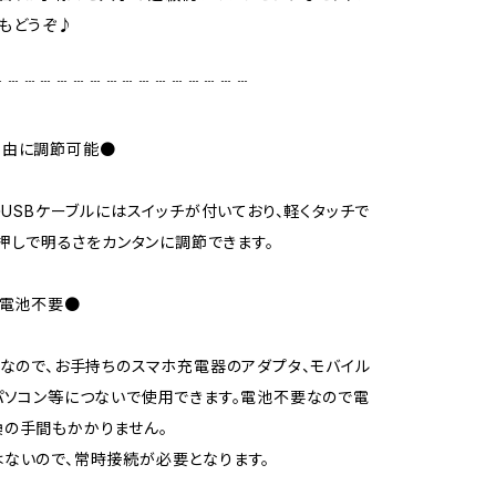
もどうぞ♪
﹉﹉﹉﹉﹉﹉﹉﹉﹉﹉﹉﹉﹉﹉﹉﹉
自由に調節可能●
mのUSBケーブルにはスイッチが付いており、軽くタッチで
、長押しで明るさをカンタンに調節できます。
、電池不要●
タなので、お手持ちのスマホ充電器のアダプタ、モバイル
パソコン等につないで使用できます。電池不要なので電
の手間もかかりません。
ないので、常時接続が必要となります。