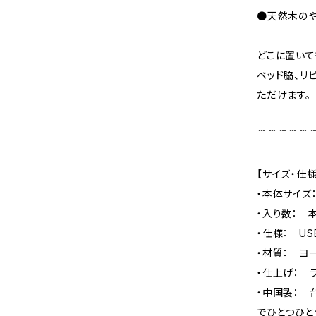
●天然木のや
どこに置いて
ベッド脇、リ
ただけます。
﹉﹉﹉﹉﹉
【サイズ・仕様
・本体サイズ：
・入り数： 
・仕様： U
・材質： ヨ
・仕上げ： 
・中国製： 
でひとつひと