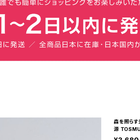
森を照らす光
源 TOSM