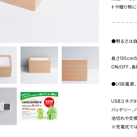
トや贈り物に
﹉﹉﹉﹉﹉
●明るさは
長さ135c
ON/OFF
●USB電源
USBコネク
バッテリー、
池切れや交換
※充電式では