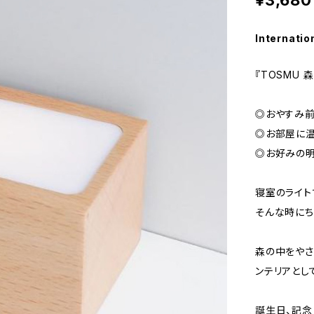
¥3,680
Internatio
『TOSMU 
◎おやすみ前
◎お部屋に
◎お好みの明
寝室のライト
そんな時にち
森の中をやさ
ンテリアとし
誕生日、記念