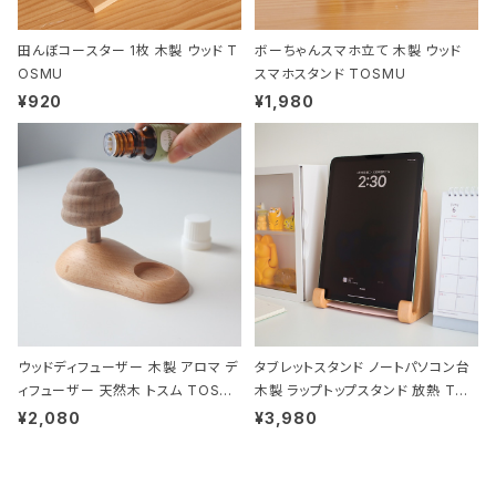
田んぼコースター 1枚 木製 ウッド T
ボーちゃんスマホ立て 木製 ウッド
OSMU
スマホスタンド TOSMU
¥920
¥1,980
ウッドディフューザー 木製 アロマ デ
タブレットスタンド ノートパソコン台
ィフューザー 天然木 トスム TOSM
木製 ラップトップスタンド 放熱 TOS
U
MU
¥2,080
¥3,980