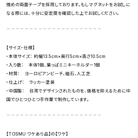
強めの両面テープを採用しております。もしマグネットをお試しに
なる際には、十分に安定度を確認した上でお試しください。
﹉﹉﹉﹉﹉﹉﹉﹉﹉﹉﹉﹉﹉﹉﹉﹉﹉﹉﹉﹉﹉
【サイズ・仕様】
・本体サイズ： 約幅13.5cm×奥行5cm×高さ10.5cm
・入り数： 本体1個、葉っぱミニキーホルダー1個
・材質： ヨーロピアンビーチ、磁石、人工芝
・仕上げ： ラッカー塗装
・中国製： 台湾でデザインされたものを、価格を抑えるために中
国でひとつひとつ手作業で制作しています。
﹉﹉﹉﹉﹉﹉﹉﹉﹉﹉﹉﹉﹉﹉﹉﹉﹉﹉﹉﹉﹉
【TOSMU ワケあり品】の【ワケ】