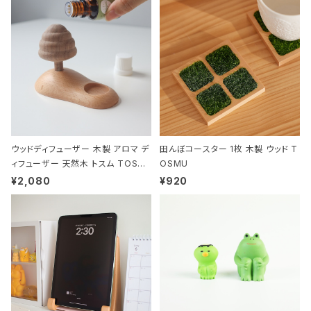
ウッドディフューザー 木製 アロマ デ
田んぼコースター 1枚 木製 ウッド T
ィフューザー 天然木 トスム TOSM
OSMU
U
¥2,080
¥920